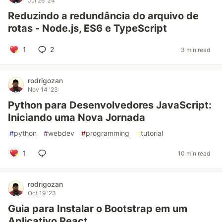
Jul 26 '24
Reduzindo a redundância do arquivo de
rotas - Node.js, ES6 e TypeScript
1
2
3 min read
rodrigozan
Nov 14 '23
Python para Desenvolvedores JavaScript:
Iniciando uma Nova Jornada
#
python
#
webdev
#
programming
#
tutorial
1
10 min read
rodrigozan
Oct 19 '23
Guia para Instalar o Bootstrap em um
Aplicativo React