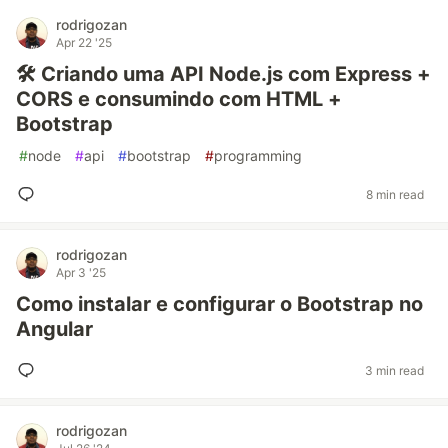
rodrigozan
Apr 22 '25
🛠️ Criando uma API Node.js com Express +
CORS e consumindo com HTML +
Bootstrap
#
node
#
api
#
bootstrap
#
programming
8 min read
rodrigozan
Apr 3 '25
Como instalar e configurar o Bootstrap no
Angular
3 min read
rodrigozan