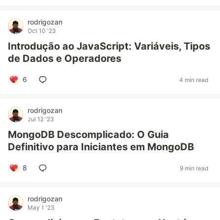
rodrigozan
Oct 10 '23
Introdução ao JavaScript: Variáveis, Tipos
de Dados e Operadores
6
4 min read
rodrigozan
Jul 12 '23
MongoDB Descomplicado: O Guia
Definitivo para Iniciantes em MongoDB
8
9 min read
rodrigozan
May 1 '23