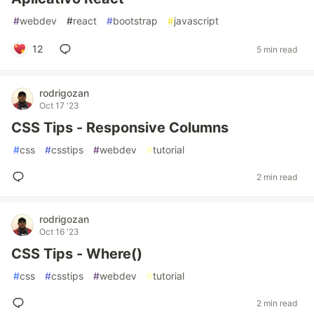
#
webdev
#
react
#
bootstrap
#
javascript
12
5 min read
rodrigozan
Oct 17 '23
CSS Tips - Responsive Columns
#
css
#
csstips
#
webdev
#
tutorial
2 min read
rodrigozan
Oct 16 '23
CSS Tips - Where()
#
css
#
csstips
#
webdev
#
tutorial
2 min read