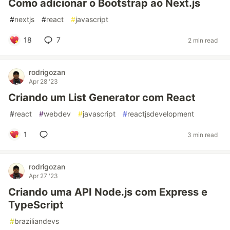
Como adicionar o Bootstrap ao Next.js
#
nextjs
#
react
#
javascript
18
7
2 min read
rodrigozan
Apr 28 '23
Criando um List Generator com React
#
react
#
webdev
#
javascript
#
reactjsdevelopment
1
3 min read
rodrigozan
Apr 27 '23
Criando uma API Node.js com Express e
TypeScript
#
braziliandevs