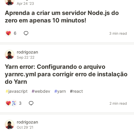
Apr 24 '23
Aprenda a criar um servidor Node.js do
zero em apenas 10 minutos!
6
3 min read
rodrigozan
Sep 22 '22
Yarn error: Configurando o arquivo
yarnrc.yml para corrigir erro de instalação
do Yarn
#
javascript
#
webdev
#
yarn
#
react
3
2 min read
rodrigozan
Oct 29 '21