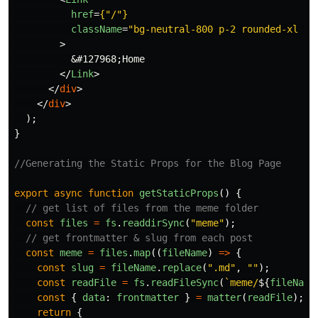
href
=
{
"
/
"
}
className
=
"bg-neutral-800 p-2 rounded-xl ho
>
&#127968;
Home

</
Link
>
</
div
>
</
div
>
);
}
//Generating the Static Props for the Blog Page
export
async
function
getStaticProps
()
{
// get list of files from the meme folder
const
files
=
fs
.
readdirSync
(
"
meme
"
);
// get frontmatter & slug from each post
const
meme
=
files
.
map
((
fileName
)
=>
{
const
slug
=
fileName
.
replace
(
"
.md
"
,
""
);
const
readFile
=
fs
.
readFileSync
(
`meme/
${
fileName
const
{
data
:
frontmatter
}
=
matter
(
readFile
);
return
{