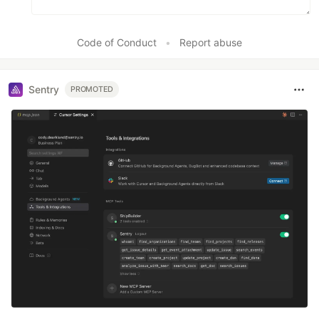
Code of Conduct
•
Report abuse
Sentry
PROMOTED