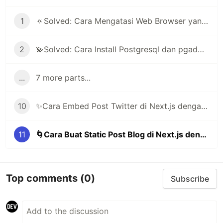
1
🔅Solved: Cara Mengatasi Web Browser yang Selalu Minta Login Akun
2
💫Solved: Cara Install Postgresql dan pgadmin di Arch Linux | Manjaro
...
7 more parts...
10
✨Cara Embed Post Twitter di Next.js dengan Library react-tweet
11
🌀Cara Buat Static Post Blog di Next.js dengan Markdown File
Top comments
(0)
Subscribe