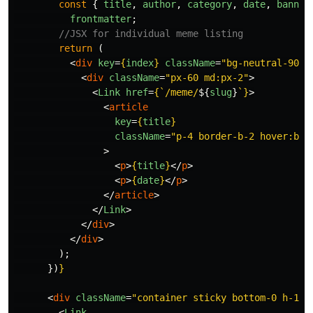
const
{
title
,
author
,
category
,
date
,
banner
frontmatter
;
//JSX for individual meme listing
return 
(
<
div
key
=
{
index
}
className
=
"bg-neutral-900"
<
div
className
=
"px-60 md:px-2"
>
<
Link
href
=
{
`/meme/
${
slug
}
`
}
>
<
article
key
=
{
title
}
className
=
"p-4 border-b-2 hover:bg-
>
<
p
>
{
title
}
</
p
>
<
p
>
{
date
}
</
p
>
</
article
>
</
Link
>
</
div
>
</
div
>
);
})
}
<
div
className
=
"container sticky bottom-0 h-16 
<
Link