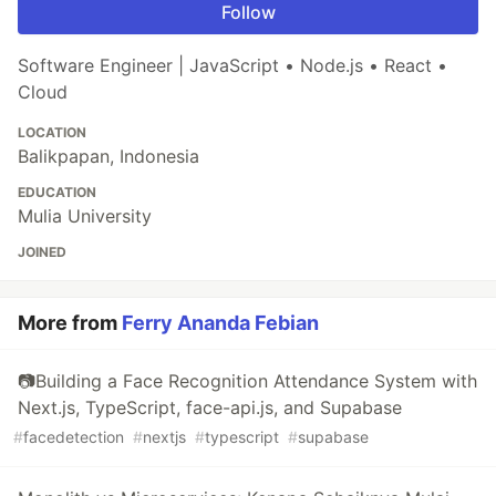
Follow
Software Engineer | JavaScript • Node.js • React •
Cloud
LOCATION
Balikpapan, Indonesia
EDUCATION
Mulia University
JOINED
More from
Ferry Ananda Febian
📷Building a Face Recognition Attendance System with
Next.js, TypeScript, face-api.js, and Supabase
#
facedetection
#
nextjs
#
typescript
#
supabase