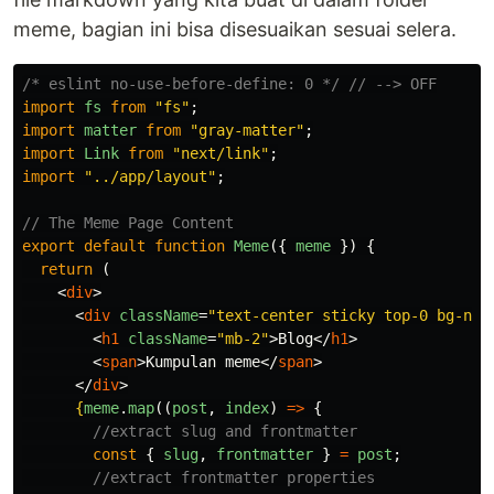
meme, bagian ini bisa disesuaikan sesuai selera.
/* eslint no-use-before-define: 0 */
// --> OFF
import
fs
from
"
fs
"
;
import
matter
from
"
gray-matter
"
;
import
Link
from
"
next/link
"
;
import
"
../app/layout
"
;
// The Meme Page Content
export
default
function
Meme
({
meme
})
{
return 
(
<
div
>
<
div
className
=
"text-center sticky top-0 bg-neu
<
h1
className
=
"mb-2"
>
Blog
</
h1
>
<
span
>
Kumpulan meme
</
span
>
</
div
>
{
meme
.
map
((
post
,
index
)
=>
{
//extract slug and frontmatter
const
{
slug
,
frontmatter
}
=
post
;
//extract frontmatter properties