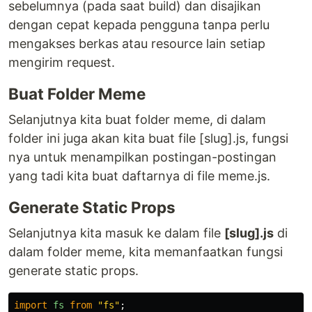
sebelumnya (pada saat build) dan disajikan
dengan cepat kepada pengguna tanpa perlu
mengakses berkas atau resource lain setiap
mengirim request.
Buat Folder Meme
Selanjutnya kita buat folder meme, di dalam
folder ini juga akan kita buat file [slug].js, fungsi
nya untuk menampilkan postingan-postingan
yang tadi kita buat daftarnya di file meme.js.
Generate Static Props
Selanjutnya kita masuk ke dalam file
[slug].js
di
dalam folder meme, kita memanfaatkan fungsi
generate static props.
import
fs
from
"
fs
"
;