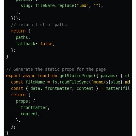
slug
:
fileName
.
replace
(
"
.md
"
,
""
),
},
}));
// return list of paths
return
{
paths
,
fallback
:
false
,
};
}
// Generate the static props for the page
export
async
function
getStaticProps
({
params
:
{
slug
const
fileName
=
fs
.
readFileSync
(
`meme/
${
slug
}
.md`
,
const
{
data
:
frontmatter
,
content
}
=
matter
(
fileN
return
{
props
:
{
frontmatter
,
content
,
},
};
}