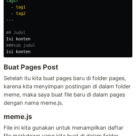
tags
:
-
tag1
-
tag2
---
## Judul
###sub judul
Buat Pages Post
Setelah itu kita buat pages baru di folder pages,
karena kita menyimpan postingan di dalam folder
meme, maka saya buat file baru di dalam pages
dengan nama meme.js.
meme.js
File ini kita gunakan untuk menampilkan daftar
file markdown yang kita buat di dalam folder