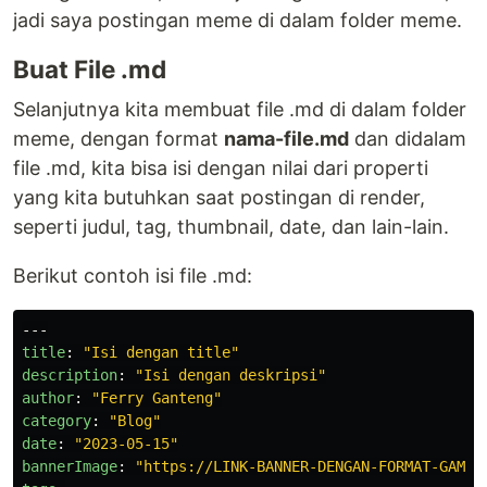
jadi saya postingan meme di dalam folder meme.
Buat File .md
Selanjutnya kita membuat file .md di dalam folder
meme, dengan format
nama-file.md
dan didalam
file .md, kita bisa isi dengan nilai dari properti
yang kita butuhkan saat postingan di render,
seperti judul, tag, thumbnail, date, dan lain-lain.
Berikut contoh isi file .md:
---
title
:
"
Isi
dengan
title"
description
:
"
Isi
dengan
deskripsi"
author
:
"
Ferry
Ganteng"
category
:
"
Blog"
date
:
"
2023-05-15"
bannerImage
:
"
https://LINK-BANNER-DENGAN-FORMAT-GAMBA