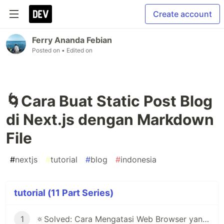
Create account
Ferry Ananda Febian
Posted on
• Edited on
🌀Cara Buat Static Post Blog
di Next.js dengan Markdown
File
#
nextjs
#
tutorial
#
blog
#
indonesia
tutorial (11 Part Series)
1
🔅Solved: Cara Mengatasi Web Browser yang Selalu Minta Login Akun