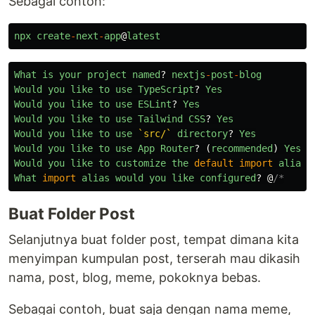
Sebagai contoh:
npx
create
-
next
-
app
@
latest
What
is
your
project
named
?
nextjs
-
post
-
blog
Would
you
like
to
use
TypeScript
?
Yes
Would
you
like
to
use
ESLint
?
Yes
Would
you
like
to
use
Tailwind
CSS
?
Yes
Would
you
like
to
use
`src/`
directory
?
Yes
Would
you
like
to
use
App
Router
?
(
recommended
)
Yes
Would
you
like
to
customize
the
default
import
alias
?
What
import
alias
would
you
like
configured
?
@
Buat Folder Post
Selanjutnya buat folder post, tempat dimana kita
menyimpan kumpulan post, terserah mau dikasih
nama, post, blog, meme, pokoknya bebas.
Sebagai contoh, buat saja dengan nama meme,