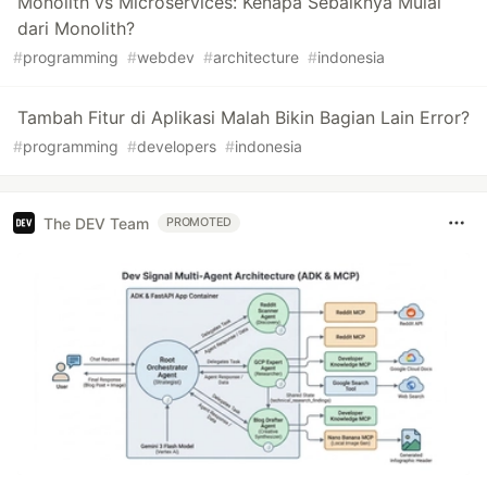
Monolith vs Microservices: Kenapa Sebaiknya Mulai
dari Monolith?
#
programming
#
webdev
#
architecture
#
indonesia
Tambah Fitur di Aplikasi Malah Bikin Bagian Lain Error?
#
programming
#
developers
#
indonesia
The DEV Team
PROMOTED