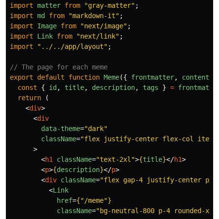
import
matter
from
"
gray-matter
"
;
import
md
from
"
markdown-it
"
;
import
Image
from
"
next/image
"
;
import
Link
from
"
next/link
"
;
import
"
../../app/layout
"
;
// The page for each meme
export
default
function
Meme
({
frontmatter
,
content
}
const
{
id
,
title
,
description
,
tags
}
=
frontmatte
return 
(
<
div
>
<
div
data-theme
=
"dark"
className
=
"flex justify-center flex-col items
>
<
h1
className
=
"text-2xl"
>
{
title
}
</
h1
>
<
p
>
{
description
}
</
p
>
<
div
className
=
"flex gap-4 justify-center p-4
<
Link
href
=
{
"
/meme
"
}
className
=
"bg-neutral-800 p-4 rounded-xl 