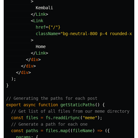
>
            Kembali

</
Link
>
<
Link
href
=
{
"
/
"
}
className
=
"bg-neutral-800 p-4 rounded-xl 
>
            Home

</
Link
>
</
div
>
</
div
>
</
div
>
);
}
// Generating the paths for each post
export
async
function
getStaticPaths
()
{
// Get list of all files from our meme directory
const
files
=
fs
.
readdirSync
(
"
meme
"
);
// Generate a path for each one
const
paths
=
files
.
map
((
fileName
)
=>
({
params
:
{