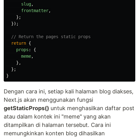
slug
,
frontmatter
,
};
});
// Return the pages static props
return
{
props
:
{
meme
,
},
};
}
Dengan cara ini, setiap kali halaman blog diakses,
Next.js akan menggunakan fungsi
getStaticProps()
untuk menghasilkan daftar post
atau dalam kontek ini "meme" yang akan
ditampilkan di halaman tersebut. Cara ini
memungkinkan konten blog dihasilkan