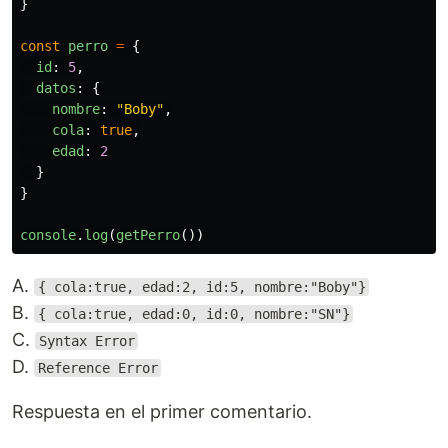
}
const
perro
=
{
id
:
5
,
datos
:
{
nombre
:
"
Boby
"
,
cola
:
true
,
edad
:
2
}
}
console
.
log
(
getPerro
())
A.
{ cola:true, edad:2, id:5, nombre:"Boby"}
B.
{ cola:true, edad:0, id:0, nombre:"SN"}
C.
Syntax Error
D.
Reference Error
Respuesta en el primer comentario.