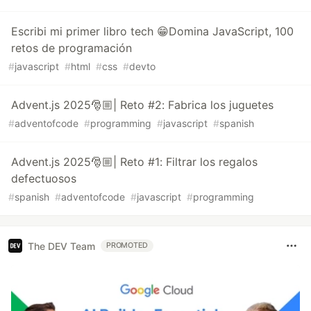
Escribi mi primer libro tech 😁Domina JavaScript, 100
retos de programación
#
javascript
#
html
#
css
#
devto
Advent.js 2025🎅🏼| Reto #2: Fabrica los juguetes
#
adventofcode
#
programming
#
javascript
#
spanish
Advent.js 2025🎅🏼| Reto #1: Filtrar los regalos
defectuosos
#
spanish
#
adventofcode
#
javascript
#
programming
The DEV Team
PROMOTED