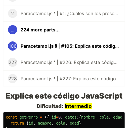
2
Paracetamol.js💊| #1: ¿Cuales son los presentes tipos de datos de JavaScript?
...
224 more parts...
106
Paracetamol.js💊| #105: Explica este código JavaScript
227
Paracetamol.js💊| #226: Explica este código JavaScript
228
Paracetamol.js💊| #227: Explica este código JavaScript
Explica este código JavaScript
Dificultad:
Intermedio
const
getPerro
=
({
id
=
0
,
datos
:{
nombre
,
cola
,
edad
}
return
{
id
,
nombre
,
cola
,
edad
}