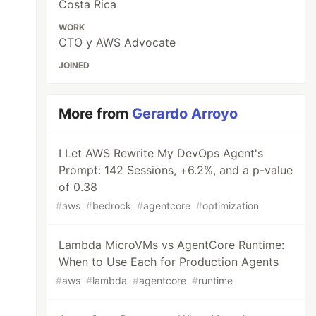
Costa Rica
WORK
CTO y AWS Advocate
JOINED
More from
Gerardo Arroyo
I Let AWS Rewrite My DevOps Agent's
Prompt: 142 Sessions, +6.2%, and a p-value
of 0.38
#
aws
#
bedrock
#
agentcore
#
optimization
Lambda MicroVMs vs AgentCore Runtime:
When to Use Each for Production Agents
#
aws
#
lambda
#
agentcore
#
runtime