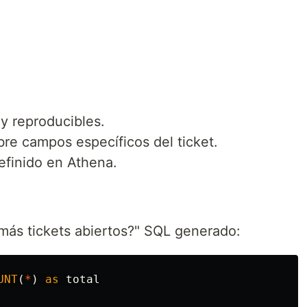
y reproducibles.
re campos específicos del ticket.
finido en Athena.
más tickets abiertos?" SQL generado:
UNT
(
*
)
as
total