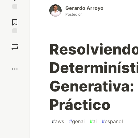
Gerardo Arroyo
Jump to
Posted on
Comments
Save
Resolviend
Boost
Determiníst
Generativa:
Práctico
#
aws
#
genai
#
ai
#
espanol