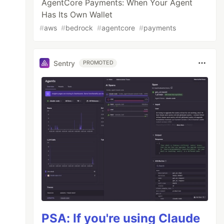
AgentCore Payments: When Your Agent
Has Its Own Wallet
#
aws
#
bedrock
#
agentcore
#
payments
Sentry
PROMOTED
PSA: If you're using Claude