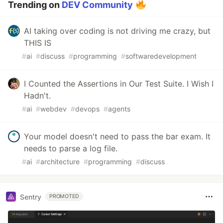
Trending on
DEV Community
AI taking over coding is not driving me crazy, but
THIS IS
#
ai
#
discuss
#
programming
#
softwaredevelopment
I Counted the Assertions in Our Test Suite. I Wish I
Hadn't.
#
ai
#
webdev
#
devops
#
agents
Your model doesn't need to pass the bar exam. It
needs to parse a log file.
#
ai
#
architecture
#
programming
#
discuss
Sentry
PROMOTED