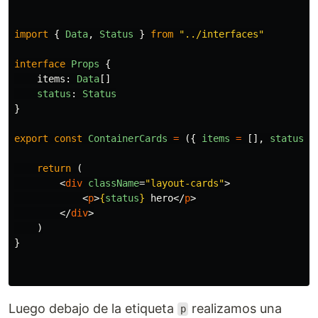
import
{
Data
,
Status
}
from
"
../interfaces
"
interface
Props
{
items
:
Data
[]
status
:
Status
}
export
const
ContainerCards
=
({
items
=
[],
status
}
return 
(
<
div
className
=
"layout-cards"
>
<
p
>
{
status
}
 hero
</
p
>
</
div
>
)
}
Luego debajo de la etiqueta
realizamos una
p