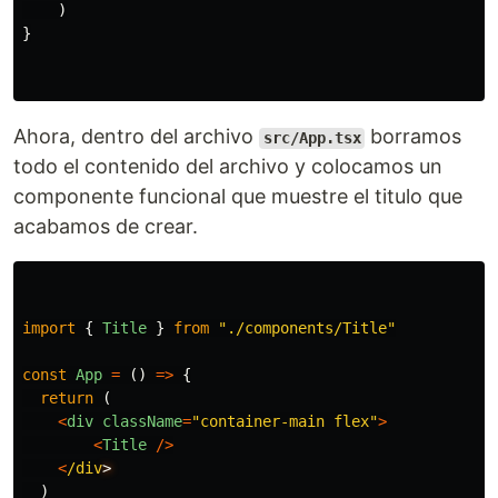
)
}
Ahora, dentro del archivo
borramos
src/App.tsx
todo el contenido del archivo y colocamos un
componente funcional que muestre el titulo que
acabamos de crear.
import
{
Title
}
from
"
./components/Title
"
const
App
=
()
=>
{
return 
(
<
div
className
=
"
container-main flex
"
>
<
Title
/>
<
/div
)