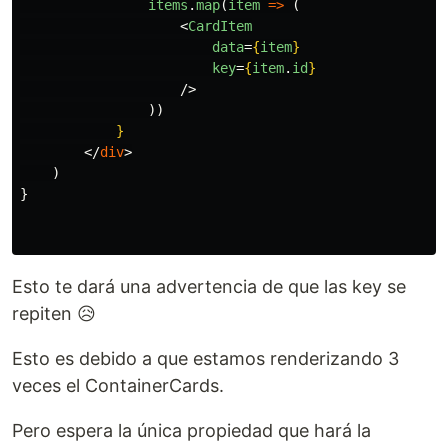
items
.
map
(
item
=>
(
<
CardItem
data
=
{
item
}
key
=
{
item
.
id
}
/>
))
}
</
div
>
)
}
Esto te dará una advertencia de que las key se
repiten 😥
Esto es debido a que estamos renderizando 3
veces el ContainerCards.
Pero espera la única propiedad que hará la