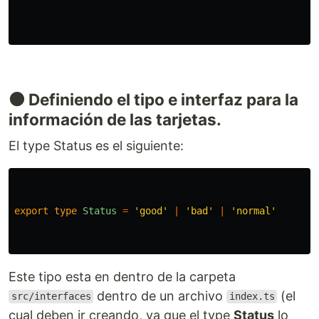
🟠 Definiendo el tipo e interfaz para la
información de las tarjetas.
El type Status es el siguiente:
export
type
Status
=
'
good
'
|
'
bad
'
|
'
normal
'
Este tipo esta en dentro de la carpeta
dentro de un archivo
(el
src/interfaces
index.ts
cual deben ir creando, ya que el type
Status
lo