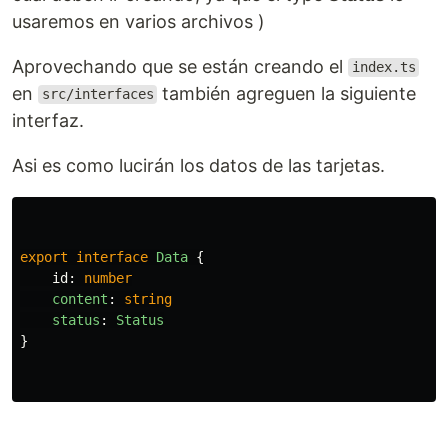
usaremos en varios archivos )
Aprovechando que se están creando el
index.ts
en
también agreguen la siguiente
src/interfaces
interfaz.
Asi es como lucirán los datos de las tarjetas.
export
interface
Data
{
id
:
number
content
:
string
status
:
Status
}