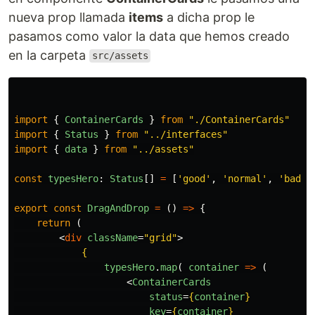
nueva prop llamada
items
a dicha prop le
pasamos como valor la data que hemos creado
en la carpeta
src/assets
import
{
ContainerCards
}
from
"
./ContainerCards
"
import
{
Status
}
from
"
../interfaces
"
import
{
data
}
from
"
../assets
"
const
typesHero
:
Status
[]
=
[
'
good
'
,
'
normal
'
,
'
bad
'
]
export
const
DragAndDrop
=
()
=>
{
return 
(
<
div
className
=
"grid"
>
{
typesHero
.
map
(
container
=>
(
<
ContainerCards
status
=
{
container
}
key
=
{
container
}