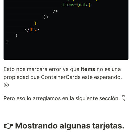
items
=
{
data
}
/>
))
}
</
div
>
)
}
Esto nos marcara error ya que
items
no es una
propiedad que ContainerCards este esperando.
😥
Pero eso lo arreglamos en la siguiente sección. 👇
👉 Mostrando algunas tarjetas.