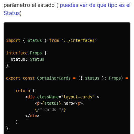
parámetro el estado (
puedes ver de que tipo es el
Status
)
import
{
Status
}
from
'
../interfaces
'
interface
Props
{
status
:
Status
}
export
const
ContainerCards
=
({
status
}:
Props
)
=>
return 
(
<
div
className
=
"layout-cards"
>
<
p
>
{
status
}
 hero
</
p
>
{
/* Cards */
}
</
div
>
)
}