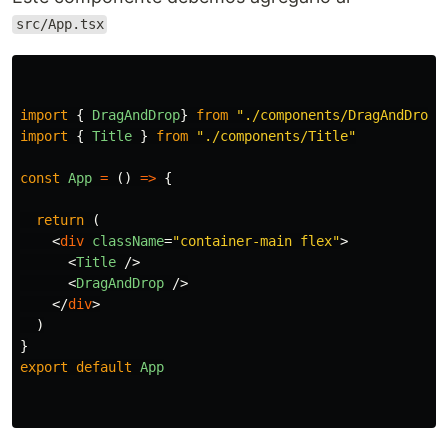
src/App.tsx
import
{
DragAndDrop
}
from
"
./components/DragAndDrop
"
import
{
Title
}
from
"
./components/Title
"
const
App
=
()
=>
{
return 
(
<
div
className
=
"container-main flex"
>
<
Title
/>
<
DragAndDrop
/>
</
div
>
)
}
export
default
App