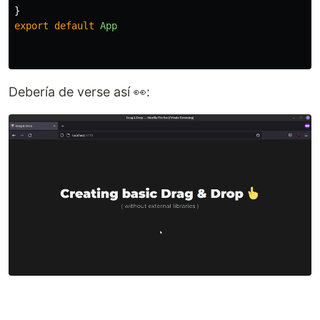
}
export
default
App
Debería de verse así 👀: