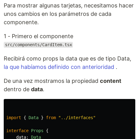
Para mostrar algunas tarjetas, necesitamos hacer
unos cambios en los parámetros de cada
componente.
1 - Primero el componente
src/components/CardItem.tsx
Recibirá como props la data que es de tipo Data,
la que habíamos definido con anterioridad
.
De una vez mostramos la propiedad
content
dentro de
data
.
import
{
Data
}
from
"
../interfaces
"
interface
Props
{
data
:
Data