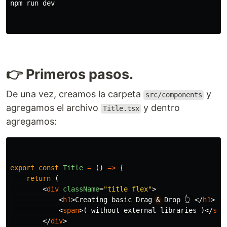
npm run dev

👉 Primeros pasos.
De una vez, creamos la carpeta
y
src/components
agregamos el archivo
y dentro
Title.tsx
agregamos:
export
const
Title
=
()
=>
{
return 
(
<
div
className
=
"title flex"
>
<
h1
>
Creating basic Drag 
&
 Drop 👆 
</
h1
>
<
span
>
( without external libraries )
</
spa
</
div
>