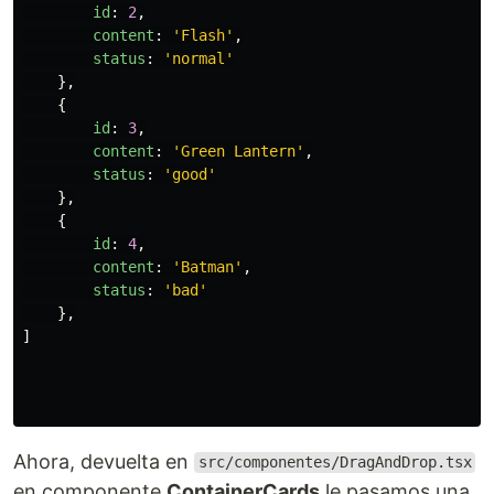
id
:
2
,
content
:
'
Flash
'
,
status
:
'
normal
'
},
{
id
:
3
,
content
:
'
Green Lantern
'
,
status
:
'
good
'
},
{
id
:
4
,
content
:
'
Batman
'
,
status
:
'
bad
'
},
]
Ahora, devuelta en
src/componentes/DragAndDrop.tsx
en componente
ContainerCards
le pasamos una