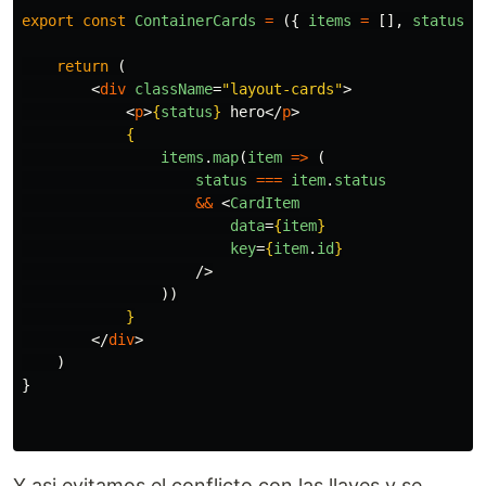
export
const
ContainerCards
=
({
items
=
[],
status
}
return 
(
<
div
className
=
"layout-cards"
>
<
p
>
{
status
}
 hero
</
p
>
{
items
.
map
(
item
=>
(
status
===
item
.
status
&&
<
CardItem
data
=
{
item
}
key
=
{
item
.
id
}
/>
))
}
</
div
>
)
}
Y asi evitamos el conflicto con las llaves y se