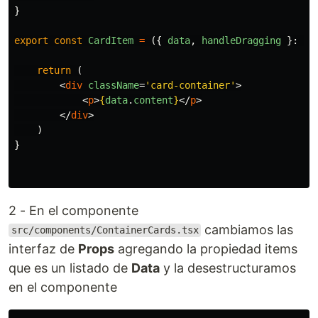
}
export
const
CardItem
=
({
data
,
handleDragging
}:
Pr
return 
(
<
div
className
=
'card-container'
>
<
p
>
{
data
.
content
}
</
p
>
</
div
>
)
}
2 - En el componente
cambiamos las
src/components/ContainerCards.tsx
interfaz de
Props
agregando la propiedad items
que es un listado de
Data
y la desestructuramos
en el componente