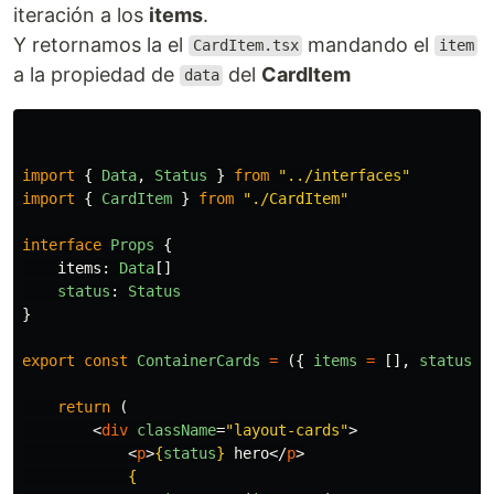
iteración a los
items
.
Y retornamos la el
mandando el
CardItem.tsx
item
a la propiedad de
del
CardItem
data
import
{
Data
,
Status
}
from
"
../interfaces
"
import
{
CardItem
}
from
"
./CardItem
"
interface
Props
{
items
:
Data
[]
status
:
Status
}
export
const
ContainerCards
=
({
items
=
[],
status
}:
return 
(
<
div
className
=
"layout-cards"
>
<
p
>
{
status
}
 hero
</
p
>
{