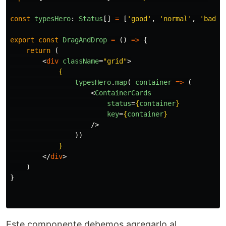
const
typesHero
:
Status
[]
=
[
'
good
'
,
'
normal
'
,
'
bad
'
]
export
const
DragAndDrop
=
()
=>
{
return 
(
<
div
className
=
"grid"
>
{
typesHero
.
map
(
container
=>
(
<
ContainerCards
status
=
{
container
}
key
=
{
container
}
/>
))
}
</
div
>
)
}
Este componente debemos agregarlo al