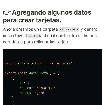
👉 Agregando algunos datos
para crear tarjetas.
Ahora creamos una carpeta
y dentro
src/assets
un archivo
el cual contendrá un listado
index.ts
con datos para rellenar las tarjetas.
import
{
Data
}
from
"
../interfaces
"
;
export
const
data
:
Data
[]
=
[
{
id
:
1
,
content
:
'
Aqua-man
'
,
status
:
'
good
'
},
{