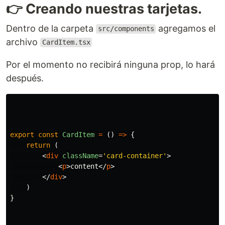
👉 Creando nuestras tarjetas.
Dentro de la carpeta
agregamos el
src/components
archivo
CardItem.tsx
Por el momento no recibirá ninguna prop, lo hará
después.
export
const
CardItem
=
()
=>
{
return 
(
<
div
className
=
'card-container'
>
<
p
>
content
</
p
>
</
div
>
)
}