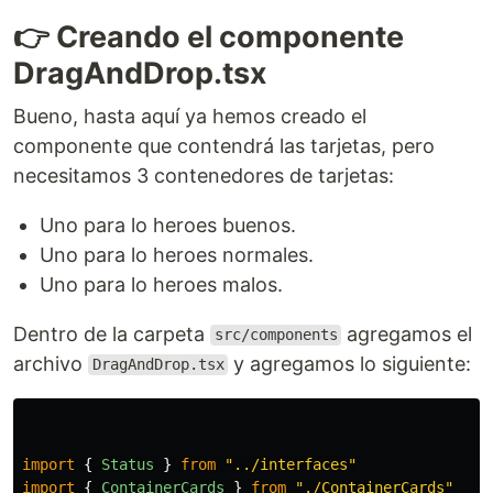
👉 Creando el componente
DragAndDrop.tsx
Bueno, hasta aquí ya hemos creado el
componente que contendrá las tarjetas, pero
necesitamos 3 contenedores de tarjetas:
Uno para lo heroes buenos.
Uno para lo heroes normales.
Uno para lo heroes malos.
Dentro de la carpeta
agregamos el
src/components
archivo
y agregamos lo siguiente:
DragAndDrop.tsx
import
{
Status
}
from
"
../interfaces
"
import
{
ContainerCards
}
from
"
./ContainerCards
"