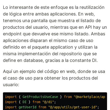
Lo interesante de este enfoque es la reutilización
de lógica entre ambas aplicaciones. En web,
tenemos una pantalla que muestra el listado de
productos del usuario, mientras que en API hay un
endpoint que devuelve ese mismo listado. Ambas
aplicaciones disparan el mismo caso de uso
definido en el paquete application y utilizan la
misma implementación del repositorio que se
define en database, gracias a la constante DI.
Aquí un ejemplo del código en web, donde se usa
el caso de uso para obtener los productos del
usuario:
import
{
GetProductsUseCase
}
from
"
@marketplace/appl
import
{
DI
}
from
"
@/di
"
;
import
getUserId
from
"
@/app/utils/get-user-id
"
;