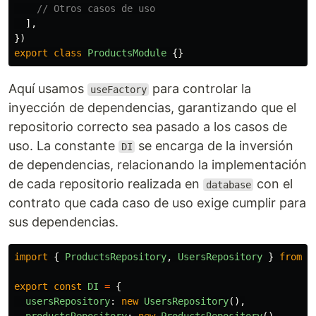
// Otros casos de uso
],
})
export
class
ProductsModule
{}
Aquí usamos
para controlar la
useFactory
inyección de dependencias, garantizando que el
repositorio correcto sea pasado a los casos de
uso. La constante
se encarga de la inversión
DI
de dependencias, relacionando la implementación
de cada repositorio realizada en
con el
database
contrato que cada caso de uso exige cumplir para
sus dependencias.
import
{
ProductsRepository
,
UsersRepository
}
from
'
export
const
DI
=
{
usersRepository
:
new
UsersRepository
(),