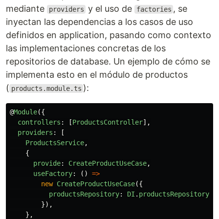
mediante
y el uso de
, se
providers
factories
inyectan las dependencias a los casos de uso
definidos en application, pasando como contexto
las implementaciones concretas de los
repositorios de database. Un ejemplo de cómo se
implementa esto en el módulo de productos
(
):
products.module.ts
@
Module
({
controllers
:
[
ProductsController
],
providers
:
[
ProductsService
,
{
provide
:
CreateProductUseCase
,
useFactory
:
()
=>
new
CreateProductUseCase
({
productsRepository
:
DI
.
productsRepository
,
}),
},