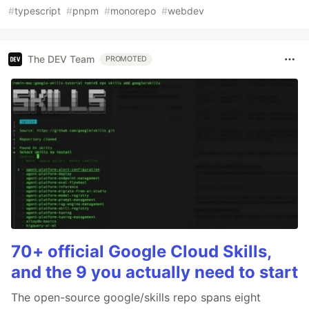
#
typescript
#
pnpm
#
monorepo
#
webdev
The DEV Team
PROMOTED
70+ official Google Cloud Skills,
and the 9 you actually need to start
The open-source google/skills repo spans eight