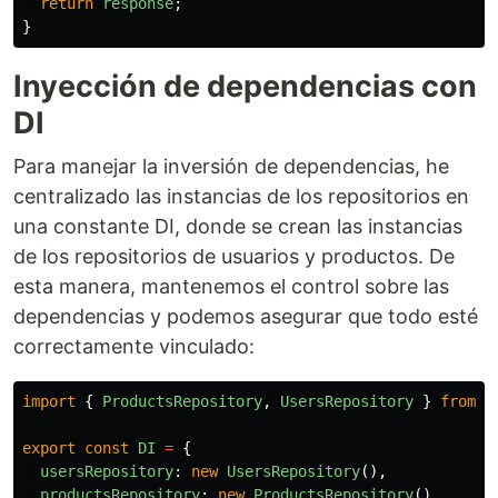
return
response
;
}
Inyección de dependencias con
DI
Para manejar la inversión de dependencias, he
centralizado las instancias de los repositorios en
una constante DI, donde se crean las instancias
de los repositorios de usuarios y productos. De
esta manera, mantenemos el control sobre las
dependencias y podemos asegurar que todo esté
correctamente vinculado:
import
{
ProductsRepository
,
UsersRepository
}
from
'
export
const
DI
=
{
usersRepository
:
new
UsersRepository
(),
productsRepository
:
new
ProductsRepository
(),