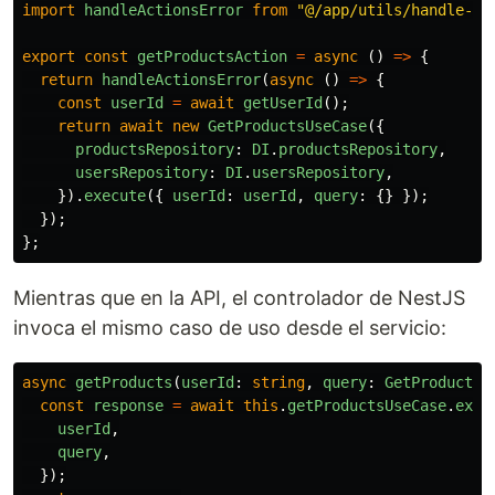
import
handleActionsError
from
"
@/app/utils/handle-ac
export
const
getProductsAction
=
async 
()
=>
{
return
handleActionsError
(
async 
()
=>
{
const
userId
=
await
getUserId
();
return
await
new
GetProductsUseCase
({
productsRepository
:
DI
.
productsRepository
,
usersRepository
:
DI
.
usersRepository
,
}).
execute
({
userId
:
userId
,
query
:
{}
});
});
};
Mientras que en la API, el controlador de NestJS
invoca el mismo caso de uso desde el servicio:
async
getProducts
(
userId
:
string
,
query
:
GetProductsR
const
response
=
await
this
.
getProductsUseCase
.
exec
userId
,
query
,
});