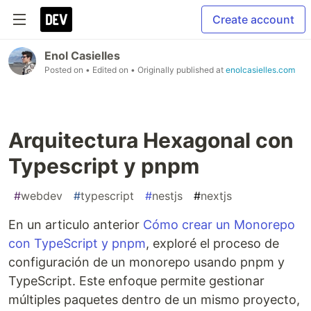
Create account
Enol Casielles
Posted on
• Edited on
• Originally published at
enolcasielles.com
Arquitectura Hexagonal con
Typescript y pnpm
#
webdev
#
typescript
#
nestjs
#
nextjs
En un articulo anterior
Cómo crear un Monorepo
con TypeScript y pnpm
, exploré el proceso de
configuración de un monorepo usando pnpm y
TypeScript. Este enfoque permite gestionar
múltiples paquetes dentro de un mismo proyecto,