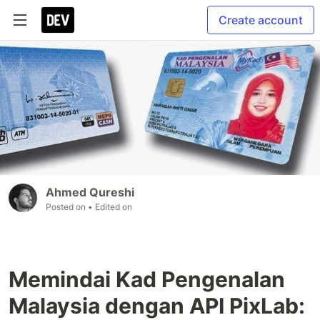
Create account
Ahmed Qureshi
Posted on
• Edited on
Memindai Kad Pengenalan
Malaysia dengan API PixLab: