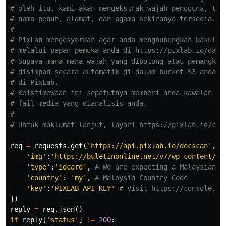
# oleh itu, kami akan mengekstrak wajah pengguna, tari
# nama penuh, alamat, dan agama sekiranya tersedia.

#

# PixLab mengesyorkan agar anda menghubungkan bakul AW
# melalui papan pemuka anda di https://pixlab.io/dashb
# Supaya mana-mana wajah yang dipotong atau pemangkasa
# disimpan secara automatik di dalam bucket S3 anda da
# di PixLab.

# Keistimewaan ini sepatutnya memberi anda kawalan pen
# fail media yang dianalisis anda.

#

req
=
requests
.
get
(
'https://api.pixlab.io/docscan'
,
pa
'img'
:
'https://buletinonline.net/v7/wp-content/up
'type'
:
'idcard'
,
'country'
:
'my'
,
'key'
:
'PIXLAB_API_KEY'
})
reply
=
req
.
json
()
if
reply
[
'status'
]
!=
200
: