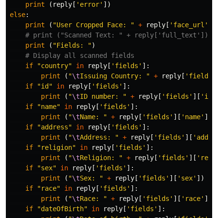
print
(
reply
[
'error'
])
else
:
print
(
"User Cropped Face: "
+
reply
[
'face_url'
])
print
(
"Fields: "
)
if
"country"
in
reply
[
'fields'
]:
print
(
"
\t
Issuing Country: "
+
reply
[
'fields'
if
"id"
in
reply
[
'fields'
]:
print
(
"
\t
ID number: "
+
reply
[
'fields'
][
'id'
if
"name"
in
reply
[
'fields'
]:
print
(
"
\t
Name: "
+
reply
[
'fields'
][
'name'
])
if
"address"
in
reply
[
'fields'
]:
print
(
"
\t
Address: "
+
reply
[
'fields'
][
'addre
if
"religion"
in
reply
[
'fields'
]:
print
(
"
\t
Religion: "
+
reply
[
'fields'
][
'reli
if
"sex"
in
reply
[
'fields'
]:
print
(
"
\t
Sex: "
+
reply
[
'fields'
][
'sex'
])
if
"race"
in
reply
[
'fields'
]:
print
(
"
\t
Race: "
+
reply
[
'fields'
][
'race'
])
if
"dateOfBirth"
in
reply
[
'fields'
]: