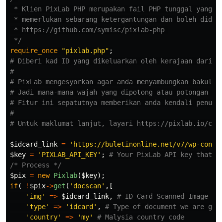
 * Klien PixLab PHP merupakan fail PHP tunggal yang ti
 * memerlukan sebarang ketergantungan dan boleh didapa
 * https://github.com/symisc/pixlab-php 

 */
require_once
"pixlab.php"
;
# Diberi kad ID yang dikeluarkan oleh kerajaan dari M
#
# PixLab mengesyorkan agar anda menyambungkan bakul A
# Jadi mana-mana wajah yang dipotong atau potongan MR
# Fitur ini sepatutnya memberikan anda kendali penuh 
#
# Untuk maklumat lanjut, layari https://pixlab.io/cmd
$idcard_link
=
'https://buletinonline.net/v7/wp-conte
$key
=
'PIXLAB_API_KEY'
;
# Your PixLab API key that y
/* Process */
$pix
=
new
Pixlab
(
$key
);
if
(
!
$pix
->
get
(
'docscan'
,[
'img'
=>
$idcard_link
,
# ID Card Scanned Image
'type'
=>
'idcard'
,
# Type of document we are goi
'country'
=>
'my'
# Malysia country code