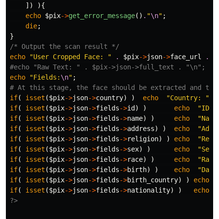
])
){
echo
$pix
->
get_error_message
()
.
"
\n
"
;
die
;
}
/* Output the scan result */
echo
"User Cropped Face: "
.
$pix
->
json
->
face_url
.
"
#echo "Raw Text: " . $pix->json->full_text . "\n";
echo
"Fields:
\n
"
;
# At this stage, the face should be extracted and the
if
(
isset
(
$pix
->
json
->
country
)
)
echo
"Country: "
.
$
if
(
isset
(
$pix
->
json
->
fields
->
id
)
)
echo
"ID: 
if
(
isset
(
$pix
->
json
->
fields
->
name
)
)
echo
"Name
if
(
isset
(
$pix
->
json
->
fields
->
address
)
)
echo
"Addr
if
(
isset
(
$pix
->
json
->
fields
->
religion
)
)
echo
"Reli
if
(
isset
(
$pix
->
json
->
fields
->
sex
)
)
echo
"Sex:
if
(
isset
(
$pix
->
json
->
fields
->
race
)
)
echo
"Race
if
(
isset
(
$pix
->
json
->
fields
->
birth
)
)
echo
"Date
if
(
isset
(
$pix
->
json
->
fields
->
birth_country
)
)
echo
if
(
isset
(
$pix
->
json
->
fields
->
nationality
)
)
echo
?>